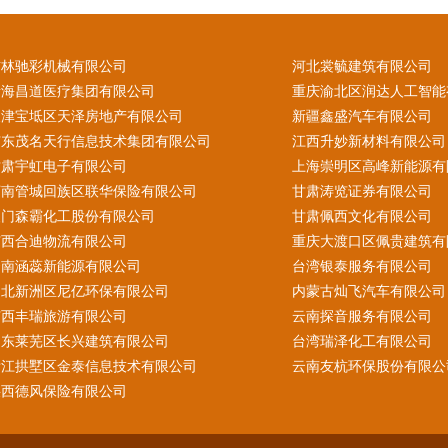
吉林驰彩机械有限公司
河北裳毓建筑有限公司
青海昌道医疗集团有限公司
重庆渝北区润达人工智能
天津宝坻区天泽房地产有限公司
新疆鑫盛汽车有限公司
广东茂名天行信息技术集团有限公司
江西升妙新材料有限公司
甘肃宇虹电子有限公司
上海崇明区高峰新能源有
河南管城回族区联华保险有限公司
甘肃涛览证券有限公司
澳门森霸化工股份有限公司
甘肃佩西文化有限公司
广西合迪物流有限公司
重庆大渡口区佩贵建筑有
云南涵蕊新能源有限公司
台湾银泰服务有限公司
湖北新洲区尼亿环保有限公司
内蒙古灿飞汽车有限公司
广西丰瑞旅游有限公司
云南探音服务有限公司
山东莱芜区长兴建筑有限公司
台湾瑞泽化工有限公司
浙江拱墅区金泰信息技术有限公司
云南友杭环保股份有限公
陕西德风保险有限公司